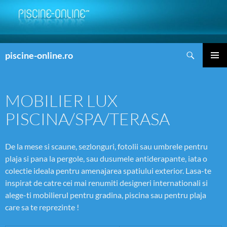
Search
piscine-online.ro
SKIP
PRIMAR
TO
MENU
CONTENT
MOBILIER LUX
PISCINA/SPA/TERASA
De la mese si scaune, sezlonguri, fotolii sau umbrele pentru
plaja si pana la pergole, sau dusumele antiderapante, iata o
colectie ideala pentru amenajarea spatiului exterior. Lasa-te
inspirat de catre cei mai renumiti designeri internationali si
alege-ti mobilierul pentru gradina, piscina sau pentru plaja
care sa te reprezinte !