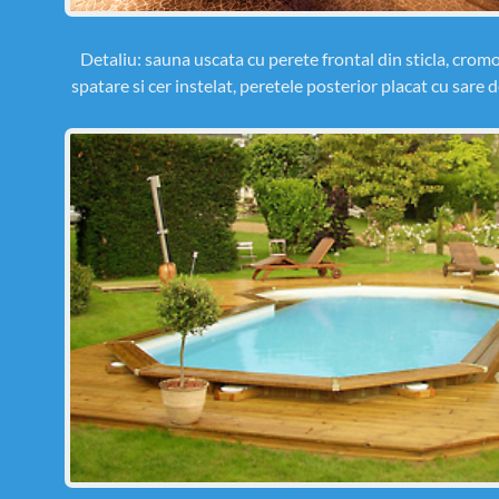
Detaliu: sauna uscata cu perete frontal din sticla, crom
spatare si cer instelat, peretele posterior placat cu sare