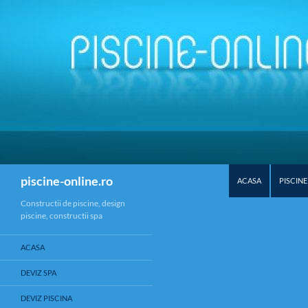
SKIP TO CONTENT
Search
piscine-online.ro
ACASA
PISCINE
Constructii de piscine, design
piscine, constructii spa
ACASA
DEVIZ SPA
DEVIZ PISCINA