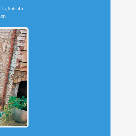
ta, finisata
ben