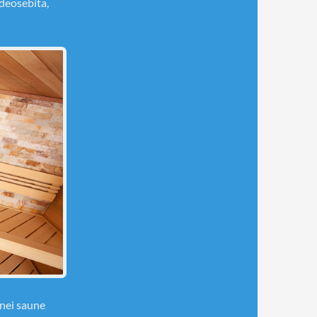
 deosebita,
unei saune