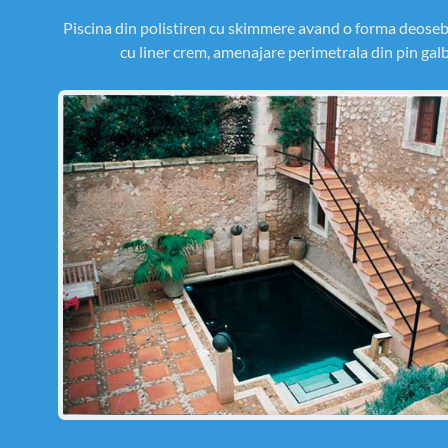
Piscina din polistiren cu skimmere avand o forma deosebi
cu liner crem, amenajare perimetrala din pin gal