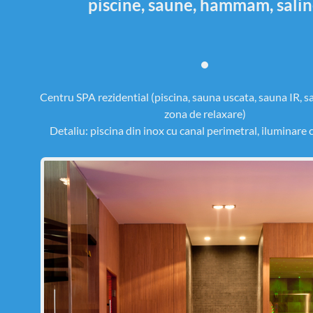
piscine, saune, hammam, sali
Centru SPA rezidential (piscina, sauna uscata, sauna IR, 
zona de relaxare)
Detaliu: piscina din inox cu canal perimetral, iluminare