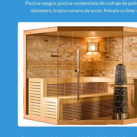
Piscina neagra: piscina rezidentiala din cofraje de poli
skimmere, trepta romana de acces, finisata cu liner