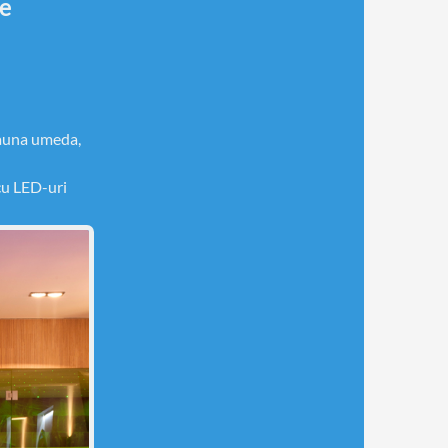
ne
sauna umeda,
 cu LED-uri