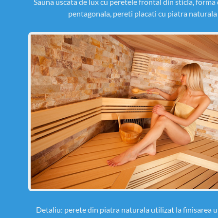
Sauna uscata de lux cu peretele frontal din sticla, forma
pentagonala, pereti placati cu piatra naturala
Detaliu: perete din piatra naturala utilizat la finisarea 