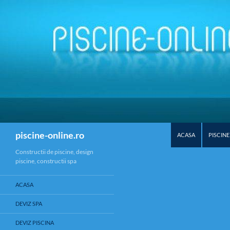
SKIP TO CONTENT
Search
piscine-online.ro
ACASA
PISCINE
Constructii de piscine, design
piscine, constructii spa
ACASA
DEVIZ SPA
DEVIZ PISCINA