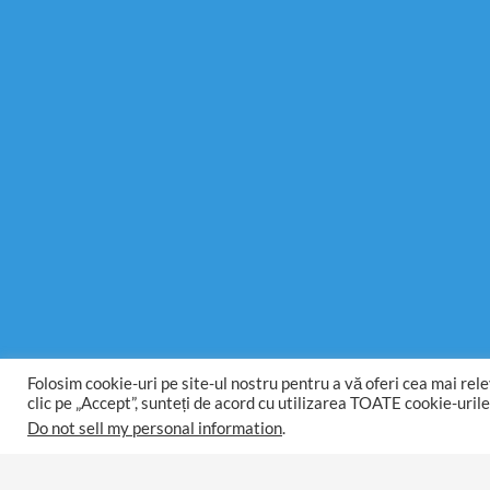
Folosim cookie-uri pe site-ul nostru pentru a vă oferi cea mai rel
clic pe „Accept”, sunteți de acord cu utilizarea TOATE cookie-urile
Do not sell my personal information
.