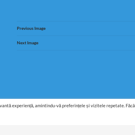
Previous Image
Next Image
evantă experiență, amintindu-vă preferințele și vizitele repetate. Făc