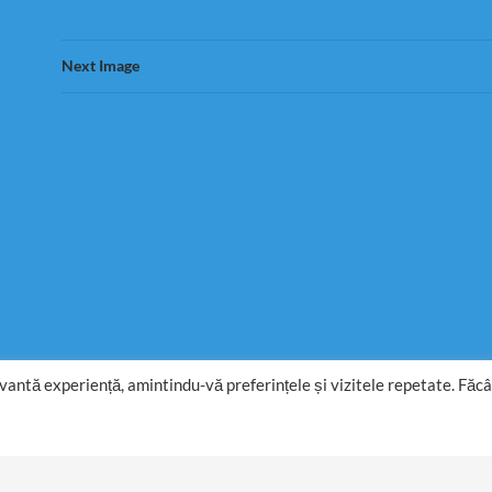
Next Image
evantă experiență, amintindu-vă preferințele și vizitele repetate. Făc