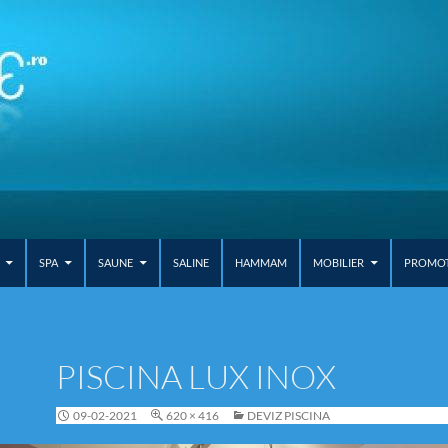
SPA
SAUNE
SALINE
HAMMAM
MOBILIER
PROMOTI
PISCINA LUX INOX
09-02-2021
620 × 416
DEVIZ PISCINA