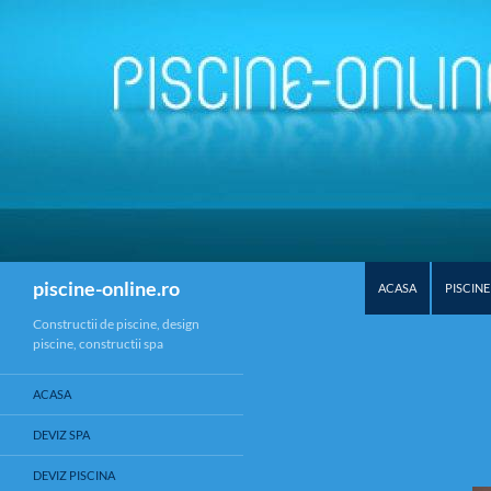
SKIP TO CONTENT
Search
piscine-online.ro
ACASA
PISCINE
Constructii de piscine, design
piscine, constructii spa
ACASA
DEVIZ SPA
DEVIZ PISCINA