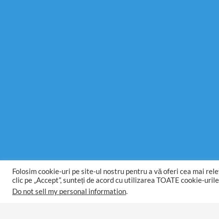
Folosim cookie-uri pe site-ul nostru pentru a vă oferi cea mai rel
clic pe „Accept”, sunteți de acord cu utilizarea TOATE cookie-urile
Do not sell my personal information
.